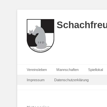
Schachfreu
Primärmenu
Weiter
Vereinsleben
Mannschaften
Spiellokal
zum
Sekundärmenu
Weiter
Inhalt
Impressum
Datenschutzerklärung
zum
Inhalt