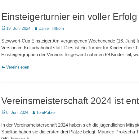
Einsteigerturnier ein voller Erfolg
Veröffentlicht
Autor
19. Juni 2024
Daniel Tillkorn
am
Stewwert-Cup Einsteiger Am vergangenen Wochenende (16. Juni) fa
Version im Kulturbahnhof statt. Dies ist ein Turnier für Kinder ohn
Einsteigergruppen der Vereine. Insgesamt nahmen 69 Kinder teil, w
Kategorien
Vereinsleben
Vereinsmeisterschaft 2024 ist en
Veröffentlicht
Autor
8. Juni 2024
TomPatzer
am
In der Vereinsmeisterschaft 2024 haben sich die jugendlichen Mitsp
Spieltag haben sie die ersten drei Plätze belegt. Maurice Prokscha
Glückwunsch.