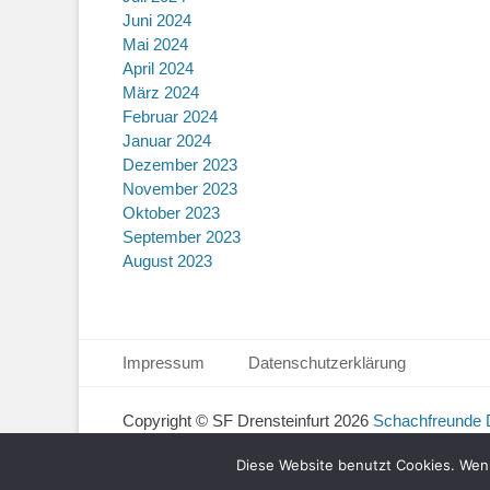
Juni 2024
Mai 2024
April 2024
März 2024
Februar 2024
Januar 2024
Dezember 2023
November 2023
Oktober 2023
September 2023
August 2023
Seitenfuß-Menü
Weiter
Impressum
Datenschutzerklärung
zum
Inhalt
Copyright © SF Drensteinfurt 2026
Schachfreunde D
Diese Website benutzt Cookies. Wenn