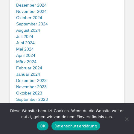
Dezember 2024
November 2024
Oktober 2024
September 2024
August 2024
Juli 2024
Juni 2024
Mai 2024
April 2024
März 2024
Februar 2024
Januar 2024
Dezember 2023
November 2023
Oktober 2023
September 2023
August 2023
Diese Website benutzt Cookies. Wenn du die Website weiter
nutzt, gehen wir von deinem Einverständnis aus.
Copyright © SF Drensteinfurt 2026
Schachfreunde Drensteinfurt
. All
OK
Datenschutzerklärung
Rights Reserved.
Datenschutzerklärung