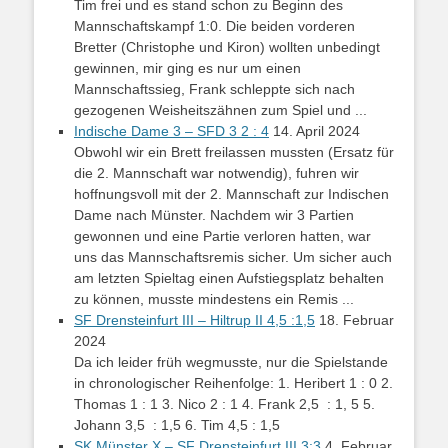
Tim frei und es stand schon zu Beginn des
Mannschaftskampf 1:0. Die beiden vorderen
Bretter (Christophe und Kiron) wollten unbedingt
gewinnen, mir ging es nur um einen
Mannschaftssieg, Frank schleppte sich nach
gezogenen Weisheitszähnen zum Spiel und ...
Indische Dame 3 – SFD 3 2 : 4
14. April 2024
Obwohl wir ein Brett freilassen mussten (Ersatz für
die 2. Mannschaft war notwendig), fuhren wir
hoffnungsvoll mit der 2. Mannschaft zur Indischen
Dame nach Münster. Nachdem wir 3 Partien
gewonnen und eine Partie verloren hatten, war
uns das Mannschaftsremis sicher. Um sicher auch
am letzten Spieltag einen Aufstiegsplatz behalten
zu können, musste mindestens ein Remis ...
SF Drensteinfurt III – Hiltrup II 4,5 :1,5
18. Februar
2024
Da ich leider früh wegmusste, nur die Spielstande
in chronologischer Reihenfolge: 1. Heribert 1 : 0 2.
Thomas 1 : 1 3. Nico 2 : 1 4. Frank 2,5 : 1, 5 5.
Johann 3,5 : 1,5 6. Tim 4,5 : 1,5
SK Münster X – SF Drensteinfurt III 3:3
4. Februar