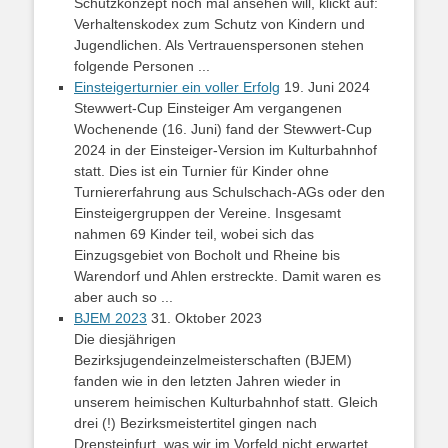
Schutzkonzept noch mal ansehen will, klickt auf:
Verhaltenskodex zum Schutz von Kindern und
Jugendlichen. Als Vertrauenspersonen stehen
folgende Personen ...
Einsteigerturnier ein voller Erfolg
19. Juni 2024
Stewwert-Cup Einsteiger Am vergangenen
Wochenende (16. Juni) fand der Stewwert-Cup
2024 in der Einsteiger-Version im Kulturbahnhof
statt. Dies ist ein Turnier für Kinder ohne
Turniererfahrung aus Schulschach-AGs oder den
Einsteigergruppen der Vereine. Insgesamt
nahmen 69 Kinder teil, wobei sich das
Einzugsgebiet von Bocholt und Rheine bis
Warendorf und Ahlen erstreckte. Damit waren es
aber auch so ...
BJEM 2023
31. Oktober 2023
Die diesjährigen
Bezirksjugendeinzelmeisterschaften (BJEM)
fanden wie in den letzten Jahren wieder in
unserem heimischen Kulturbahnhof statt. Gleich
drei (!) Bezirksmeistertitel gingen nach
Drensteinfurt, was wir im Vorfeld nicht erwartet