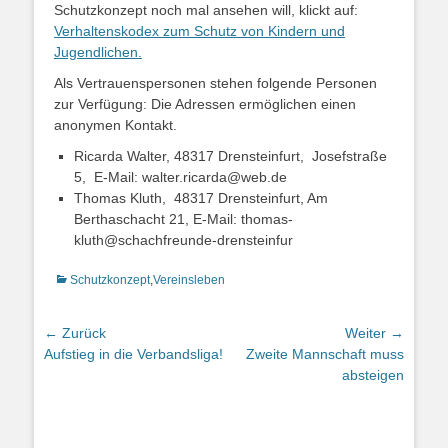
Schutzkonzept noch mal ansehen will, klickt auf:
Verhaltenskodex zum Schutz von Kindern und
Jugendlichen.
Als Vertrauenspersonen stehen folgende Personen
zur Verfügung: Die Adressen ermöglichen einen
anonymen Kontakt.
Ricarda Walter, 48317 Drensteinfurt, Josefstraße
5, E-Mail: walter.ricarda@web.de
Thomas Kluth, 48317 Drensteinfurt, Am
Berthaschacht 21, E-Mail: thomas-
kluth@schachfreunde-drensteinfur
Kategorien
Schutzkonzept
,
Vereinsleben
Beitragsnavigation
← Zurück
Weiter →
Vorhergehender
Nächster
Aufstieg in die Verbandsliga!
Zweite Mannschaft muss
Beitrag:
Beitrag:
absteigen