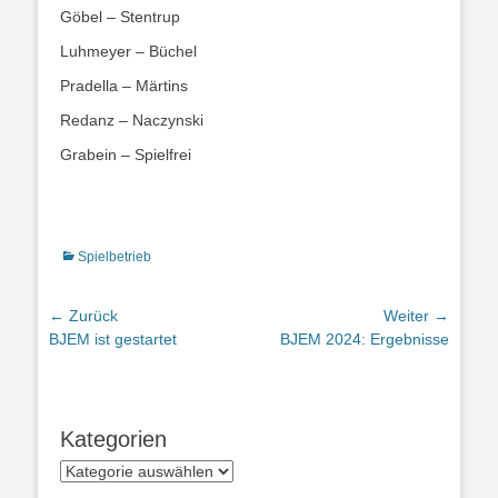
Göbel – Stentrup
Luhmeyer – Büchel
Pradella – Märtins
Redanz – Naczynski
Grabein – Spielfrei
Kategorien
Spielbetrieb
Beitragsnavigation
← Zurück
Weiter →
Vorhergehender
Nächster
BJEM ist gestartet
BJEM 2024: Ergebnisse
Beitrag:
Beitrag:
Kategorien
Kategorien