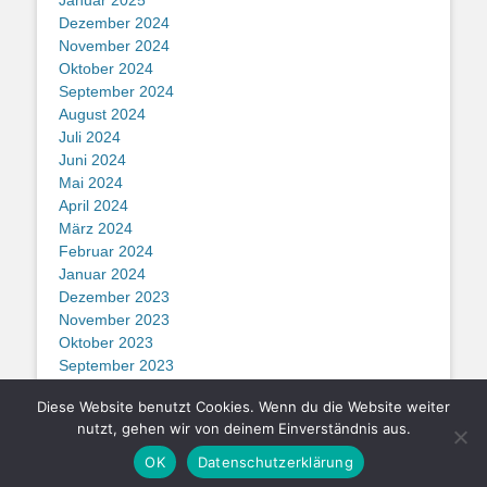
Januar 2025
Dezember 2024
November 2024
Oktober 2024
September 2024
August 2024
Juli 2024
Juni 2024
Mai 2024
April 2024
März 2024
Februar 2024
Januar 2024
Dezember 2023
November 2023
Oktober 2023
September 2023
August 2023
Diese Website benutzt Cookies. Wenn du die Website weiter
nutzt, gehen wir von deinem Einverständnis aus.
Copyright © SF Drensteinfurt 2026
Schachfreunde Drensteinfurt
. All
OK
Datenschutzerklärung
Rights Reserved.
Datenschutzerklärung