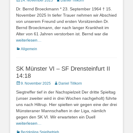
Veröffentlicht
Autor
24. November 2025
Daniel Tillkorn
am
Dr. Bernd Broeckmann * 23. September 1964 † 15.
November 2025 In tiefer Trauer nehmen wir Abschied
von unserem Freund und ersten Vorsitzenden Dr.
Bernd Broeckmann, der nach langer Krankheit im
Alter von 61 Jahren verstorben ist. Bernd war die
weiterlesen…
Kategorien
Allgemein
SK Münster VI – SF Drensteinfurt II
14:18
Veröffentlicht
Autor
9. November 2025
Daniel Tillkorn
am
Siegtreffer tief in der Nachspielzeit Der dritte Spieltag
(unser zweiter wird in drei Wochen nachgeholt) führte
uns nach Hiltrup. Hier spielten wir gegen eine der drei
Münsteraner Mannschaften in der Liga, nämlich
gegen den SK VI. Wir erwarteten ein Duell
weiterlesen…
Kategorien
Bezirksliga
,
Spielbetrieb