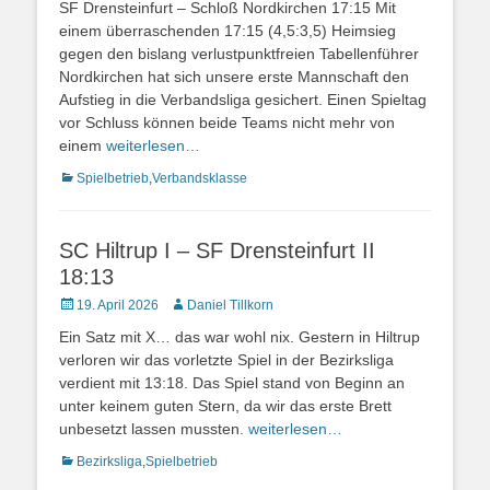
SF Drensteinfurt – Schloß Nordkirchen 17:15 Mit
einem überraschenden 17:15 (4,5:3,5) Heimsieg
gegen den bislang verlustpunktfreien Tabellenführer
Nordkirchen hat sich unsere erste Mannschaft den
Aufstieg in die Verbandsliga gesichert. Einen Spieltag
vor Schluss können beide Teams nicht mehr von
einem
weiterlesen…
Kategorien
Spielbetrieb
,
Verbandsklasse
SC Hiltrup I – SF Drensteinfurt II
18:13
Veröffentlicht
Autor
19. April 2026
Daniel Tillkorn
am
Ein Satz mit X… das war wohl nix. Gestern in Hiltrup
verloren wir das vorletzte Spiel in der Bezirksliga
verdient mit 13:18. Das Spiel stand von Beginn an
unter keinem guten Stern, da wir das erste Brett
unbesetzt lassen mussten.
weiterlesen…
Kategorien
Bezirksliga
,
Spielbetrieb