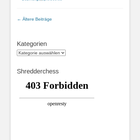
Beitrags-
←
Ältere Beiträge
Navigation
Kategorien
Kategorien
Shredderchess