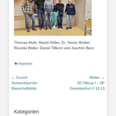
Thomas Kluth, Martin Köller, Dr. Yannic Bröker,
Ricarda Walter, Daniel Tillkorn und Joachim Bars.
Kategorien
Allgemein
Beitragsnavigation
← Zurück
Weiter →
Vorhergehender
Nächster
Verbandsturnier
SC Hiltrup I – SF
Beitrag:
Beitrag:
Manschaftsblitz
Drensteinfurt II 18:13
Kategorien