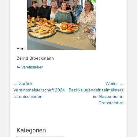
Heri!
Bernd Broeckmann
Kategorien
Vereinsleben
Beitragsnavigation
← Zurück
Weiter →
Vorhergehender
Nächster
Vereinsmeisterschaft 2024
Bezirksjugendeinzelmeisterschaft
Beitrag:
Beitrag:
ist entschieden
im November in
Drensteinfurt
Kategorien