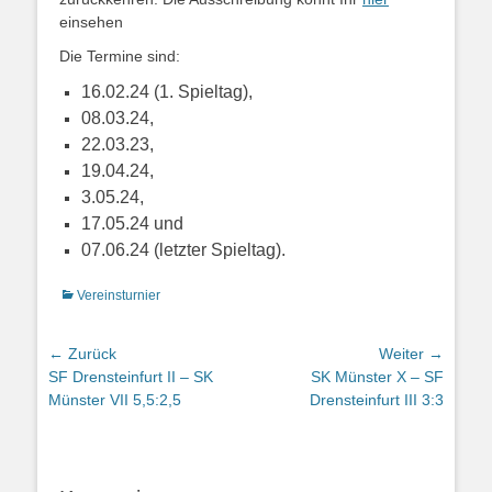
einsehen
Die Termine sind:
16.02.24 (1. Spieltag),
08.03.24,
22.03.23,
1
9.04.24,
3.05.24,
17.05.24 und
07.06.24 (letzter Spieltag).
Kategorien
Vereinsturnier
Beitragsnavigation
← Zurück
Weiter →
Vorhergehender
Nächster
SF Drensteinfurt II – SK
SK Münster X – SF
Beitrag:
Beitrag:
Münster VII 5,5:2,5
Drensteinfurt III 3:3